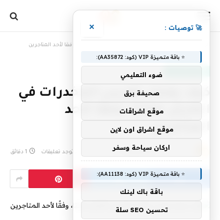
×
🚀 توصيات :
الرئيسية
»
كيف يعمل تهريب المخدرات في الكارتل فعليًا، وفقًا لأحد المتاجرين
⭐ باقة متميزة VIP (كود: AA35872):
ثقافة مالية وربح
ضوء التعليمي
كيف يعمل تهريب المخدرات في
صحيفة برق
الكارتل فعليًا، وفقًا لأحد
موقع اشراقات
المتاجرين
موقع اشراق اون لاين
اركان سياحة وسفر
بواسطة
9 يوليو، 2026
awalethnain
لا توجد تعليقات
1 دقائق
⭐ باقة متميزة VIP (كود: AA11138):
باقة باك لينك
تحسين SEO سلة