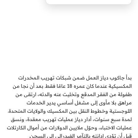
بدأ جاكوب دياز العمل ضمن شبكات تهريب المخدرات
المكسيكية عندما كان عمره 18 عامًا فقط. بعد أن نجا من
طفولة من الفقر المدقع وتخليت عنه والدته، ارتقى من
مراهق بلا مأوى إلى مشغل أساسي يدير الخدمات
اللوجستية وخطوط النقل بين المكسيك والولايات المتحدة.
لمدة سبع سنوات، أدار دياز عمليات تهريب معقدة، ونسق
عمليات الاختباء، وحوّل ملايين الدولارات من أموال الكارتلات
قبل أن تؤدي إدانته بالتآمر الفيدرالي إلى السجن.