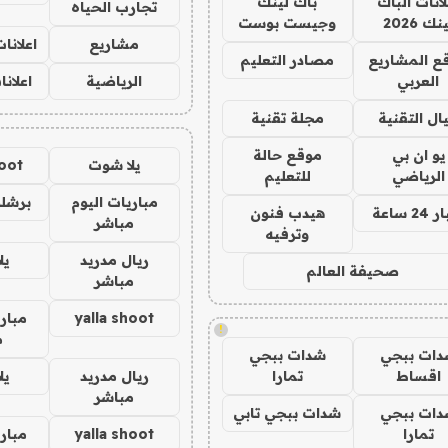
لانات الباك
باك لينك
تجارب الحياه
نك 2026
وجيست بوست
مشاريع
اعلانا
ع المشاريع
مصادر التعليم
العربي
الرياضية
اعلان
ال التقنية
مجلة تقنية
يو ان بي
موقع حالة
يلا شوت
hoot
الرياضي
للتعليم
مباريات اليوم
برشلو
24 ساعة
هيدب فنون
مباشر
وترفيه
ريال مدريد
يل
صحيفة العالم
مباشر
yalla shoot
مباري
!
م
دات ببجي
شدات ببجي
اقساط
تمارا
ريال مدريد
يل
مباشر
دات ببجي
شدات ببجي تابي
تمارا
yalla shoot
مباري