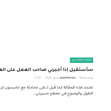
ثقافة مالية وربح
سأستقيل إذا أجبرني صاحب العمل على العو
بواسطة
18 يونيو، 2026
awalethnain
0
تعتمد هذه المقالة كما قيل لـ على محادثة مع ماديسون كري
الطول والوضوح.في معظم مسيرتي…