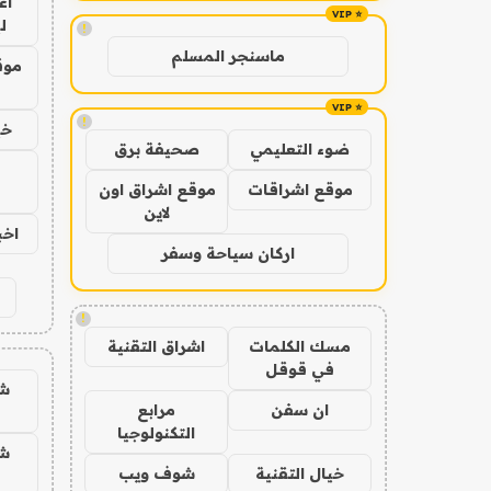
اع
لي
!
ماسنجر المسلم
موق
!
خي
ضوء التعليمي
صحيفة برق
موقع اشراقات
موقع اشراق اون
لاين
اخبار 
اركان سياحة وسفر
!
مسك الكلمات
اشراق التقنية
في قوقل
ش
ان سفن
مرابع
التكنولوجيا
ش
خيال التقنية
شوف ويب