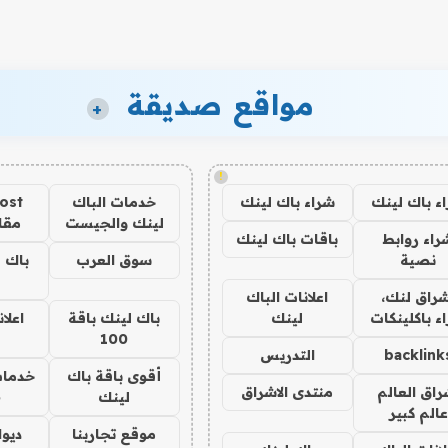
مواقع صديقة
+
!
ء باك لينك
شراء باك لينك
خدمات الباك
ost
لينك والجيست
مقا
راء روابط
باقات باك لينك
نصية
سوق العرب
باك ل
شراق لنك،
اعلانات الباك
ء باكلينكات
لينك
باك لينك باقة
اعلا
100
backlink
التدريس
أقوى باقة باك
خدمات
راق العالم
منتدى الاشراق
لينك
6
عالم كبير
موقع تجاربنا
ديوا