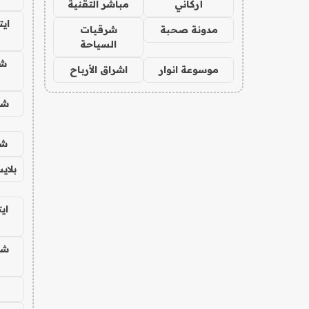
أركاني
مباشر التقنية
اي
مدونة صحبة
شرقيات
السياحة
ش
موسوعة انوار
اشراق الأرباح
شح
شع
بلاي
اي
شح