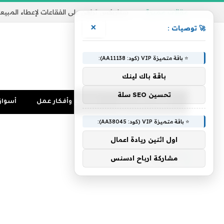
مقالات مميزة
ستاربكس تراهن على الفقاعات لإعطاء المبيع
×
🚀 توصيات :
⭐ باقة متميزة VIP (كود: AA11138):
باقة باك لينك
تحسين SEO سلة
ثقافة مالية وربح
مشاريع وأفكار عمل
أسواق
⭐ باقة متميزة VIP (كود: AA38045):
الرئيسية
»
أجبرني
اول اثنين ريادة اعمال
أجبرني
مشاركة ارباح ادسنس