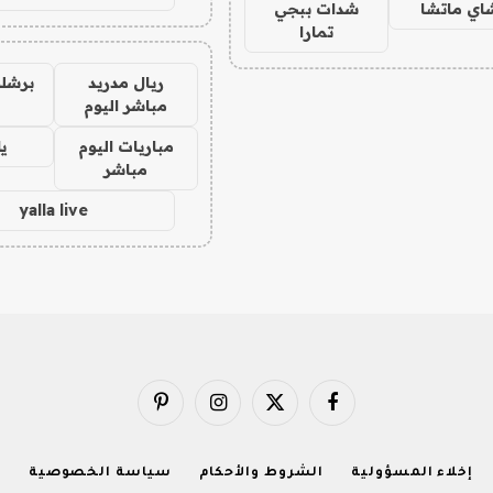
اي ماتشا
شدات ببجي
تمارا
ريال مدريد
برشلو
مباشر اليوم
مباريات اليوم
يل
مباشر
yalla live
فيسبوك
X
الانستغرام
بينتيريست
(Twitter)
إخلاء المسؤولية
الشروط والأحكام
سياسة الخصوصية
ا