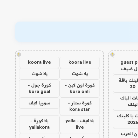
!
!
koora live
koora live
guest p
ل ضيف
يلا شوت
يلا شوت
ينك باقة
كورة اون لاين -
كورة جول -
20
kora goal
kora onli
نات الباك
كورة ستار -
سوريا لايف
لينك
kora star
 با كلينك
يلا لايف - yalla
يلا كورة -
202
yallakora
live
ن العرب