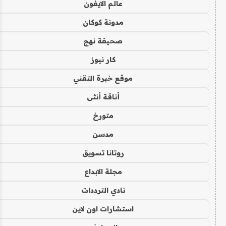
عالم الايفون
مدونة كوكان
صحيفة نهج
كار نيوز
موقع خبرة التقني
أناقة أنثى
متورخ
مدسن
روتانا تسويق
مجلة الابداع
نادي الترددات
استشارات اون لاين