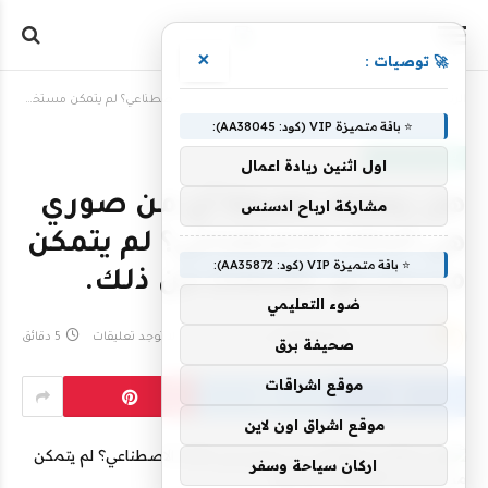
×
🚀 توصيات :
الرئيسية
»
هل يمكنك معرفة أي من صوري هي الذكاء الاصطناعي؟ لم يتمكن مستخدمو LinkedIn من ذلك.
⭐ باقة متميزة VIP (كود: AA38045):
ثقافة مالية وربح
اول اثنين ريادة اعمال
هل يمكنك معرفة أي من صوري
مشاركة ارباح ادسنس
هي الذكاء الاصطناعي؟ لم يتمكن
⭐ باقة متميزة VIP (كود: AA35872):
مستخدمو LinkedIn من ذلك.
ضوء التعليمي
بواسطة
3 يوليو، 2026
awalethnain
لا توجد تعليقات
5 دقائق
صحيفة برق
موقع اشراقات
موقع اشراق اون لاين
اركان سياحة وسفر