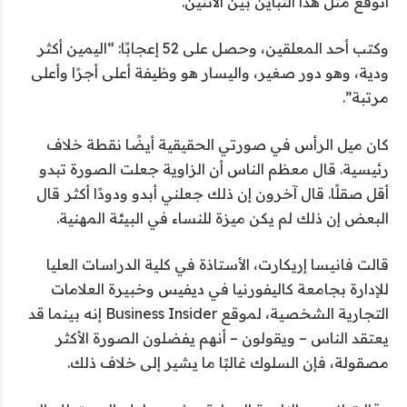
أتوقع مثل هذا التباين بين الاثنين.
وكتب أحد المعلقين، وحصل على 52 إعجابًا: “اليمين أكثر
ودية، وهو دور صغير، واليسار هو وظيفة أعلى أجرًا وأعلى
مرتبة”.
كان ميل الرأس في صورتي الحقيقية أيضًا نقطة خلاف
رئيسية. قال معظم الناس أن الزاوية جعلت الصورة تبدو
أقل صقلًا. قال آخرون إن ذلك جعلني أبدو ودودًا أكثر
قال
البعض إن ذلك لم يكن ميزة للنساء في البيئة المهنية.
قالت فانيسا إريكارت، الأستاذة في كلية الدراسات العليا
للإدارة بجامعة كاليفورنيا في ديفيس وخبيرة العلامات
التجارية الشخصية، لموقع Business Insider إنه بينما قد
يعتقد الناس – ويقولون – أنهم يفضلون الصورة الأكثر
مصقولة، فإن السلوك غالبًا ما يشير إلى خلاف ذلك.