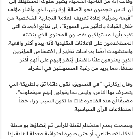
وقالت إنه من الناحية العملية، يشير سلوك المستهلك إلى
أن الناس ينجذبون نحو الأصالة. إركارتي، الذي
وأشار مؤلف
“قيمة ومرئية: إعادة تعريف العلامة التجارية الشخصية من
خلال القيادة بالتأثير على الصورة”، إلى نتائج الأبحاث التي
تفيد بأن المستهلكين يفضلون المحتوى الذي ينشئه
المستخدمون على الإعلانات التقليدية لأنه يبدو أكثر واقعية.
واستشهدت أيضًا بدراسات تظهر أن الأشخاص المؤثرين
الذين يعترفون علنًا بالفشل يُنظر إليهم على أنهم أكثر
صدقًا، مما يزيد من رغبة المستهلكين في الشراء.
وقال إركارتي: “في التسويق، نقول دائمًا ثق بالطريقة التي
يتصرف بها الناس، وليس بما يقولون إنهم سيفعلونه”،
مضيفًا أن هذه الظاهرة غالبًا ما تكون السبب وراء خطأ
استطلاعات الرأي السياسية.
ونصحت بعدم استخدام لقطة للرأس تم إنشاؤها بواسطة
الذكاء الاصطناعي، أو حتى صورة احترافية معدلة للغاية، إذا