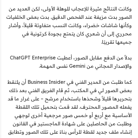
وكانت النتائج مثيرة للإعجاب للوهلة الأولى، لكن العديد من
الصور بدت مزيفة عند الفحص الدقيق. بدت بعض الخلفيات
وكأنها شاشات خضراء، وكانت النسب متفاوتة قليلاً، وأشار
محرري إلى أن شعري كان يتمتع بجودة كرتونية في
جميعها تقريبًا.
بدلاً من الدفع مقابل الصور، أعطيت ChatGPT Enterprise
والإصدار المجاني من Gemini نفس المهمة.
كما طلبت من المدير الفني في Business Insider أن يلتقط
بعض الصور لي في المكتب، ثم قام الفريق الفني بعد ذلك
بتحريرها قليلاً وشحذها باستخدام مرشح – على غرار ما قد
يفعله المصور المحترف. لقد قمت بتحميل تلك اللقطة
الأساسية مع أربع أو خمس صور مرجعية أخرى لوجهي
وطلبت من الحاصلين على شهادة الماجستير في القانون
إنشاء ملف
جديد
لقطة للرأس بناءً على تلك الصور وتطابق