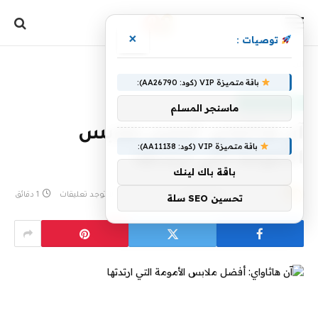
×
توصيات :
الرئيسية
»
آن هاثاواي: أفضل ملابس الأمومة التي ارتدتها
باقة متميزة VIP (كود: AA26790):
ثقافة مالية وربح
ماسنجر المسلم
آن هاثاواي: أفضل ملابس
باقة متميزة VIP (كود: AA11138):
الأمومة التي ارتدتها
باقة باك لينك
بواسطة
9 يوليو، 2026
awalethnain
لا توجد تعليقات
1 دقائق
تحسين SEO سلة