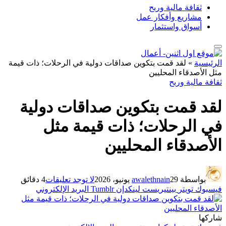
ثقافة مالية وربح
مشاريع وأفكار عمل
أسواق واستثمار
الرئيسية
»
لقد قمت بتكوين صداقات دولية في الرحلات؛ ذات قيمة
مثل الأصدقاء المحليين
ثقافة مالية وربح
لقد قمت بتكوين صداقات دولية
في الرحلات؛ ذات قيمة مثل
الأصدقاء المحليين
بواسطة
29 يونيو، 2026
awalethnain
لا توجد تعليقات
4 دقائق
فيسبوك
تويتر
بينتيريست
لينكدإن
Tumblr
البريد الإلكتروني
شاركها