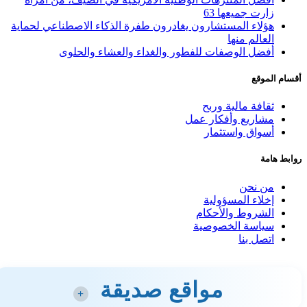
زارت جميعها 63
هؤلاء المستشارون يغادرون طفرة الذكاء الاصطناعي لحماية
العالم منها
أفضل الوصفات للفطور والغداء والعشاء والحلوى
أقسام الموقع
ثقافة مالية وربح
مشاريع وأفكار عمل
أسواق واستثمار
روابط هامة
من نحن
إخلاء المسؤولية
الشروط والأحكام
سياسة الخصوصية
اتصل بنا
مواقع صديقة
+