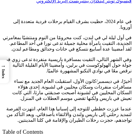
فيسبوك
تويتر
لينكدإن
بينتيريست
البريد الإلكتروني
في عام 2024، حظيت بشرف القيام برحلات فردية متعددة إلى
أوروبا.
في أول ليلة لي في لندن، كنت محرومًا من النوم ومنتشيًا بمغامرتي
الجديدة، التقيت بامرأة محلية جميلة تدعى نورا في أحد المطاعم.
لقد أمضينا عدة أسابيع نتسكع في حانات وحدائق ومطاعم لندن.
وفي الشهر التالي، التقيت بمسافرة باريسية منفردة تدعى زوي في
→
جولة حول الهولوكوست في برلين، وأمضينا الأيام القليلة التالية
نرقص معًا في نوادي التكنو المشهورة عالميًا.
Index
أخيرًا، في ديسمبر/كانون الأول، استقبلت العام الجديد مع نساء
مسافرات منفردات وسكان محليين في لشبونة. إحدى هؤلاء
السكان المحليين في لشبونة أصبحت صديقتي مارثا، التي كانت
تعيش في باريس ولكنها تقضي موسم العطلات في المنزل.
عندما عززت خططي للتوجه إلى إسبانيا هذا العام، انتهزت الفرصة
لتمديد رحلتي إلى باريس ولندن والالتقاء بأصدقائي. وبعد التأكد من
تواجدهم، حجزت رحلات الطيران والإقامة في كلتا المدينتين.
Table of Contents