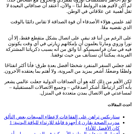
لم أكن لأقيم هذه الروابط أبدًا – والآن، أعتقد أن صداقاتي البعيدة لا
تقل أهمية عن علاقاتي في الوطن.
لقد علمني هؤلاء الأصدقاء أن قوة الصداقة لا تقاس دائمًا بالوقت
الذي نقضيه معًا.
على الرغم من أننا قد نبقى على اتصال بشكل متقطع فقط، إلا أن
نورا وزوي ومارثا يعلمون أن بإمكانهم زيارتي في أي وقت يكونون
فيه في سان فرانسيسكو. أنا واثق من أنه بسبب ذكرياتنا المشتركة
الفريدة، يمكننا أن نستأنف من حيث توقفنا.
لقد جعلني السفر المنفرد شخصًا أفضل بعدة طرق: فأنا أكثر انفتاحًا
ولطفًا وضعفًا. أشعر بمزيد من المرونة، ولا أهتم بما يعتقده الآخرون.
لكن الأهم من ذلك كله هو أن الصداقات الدولية جعلت عالمي يشعر
بأنه أكثر ارتباطًا. أشكر أصدقائي – وجميع الاتصالات المستقبلية –
لمساعدتي في الاتصال بمدن متعددة في المنزل.
أحدث المقالات
ستاربكس تراهن على الفقاعات لإعطاء المبيعات بعض التألق
مدرب الصحة يقارن 4 أجهزة قابلة للارتداء للياقة البدنية: 1
كان الأفضل للأداء
أفضل المتنزهات الوطنية الأمريكية في الصيف، من امرأة