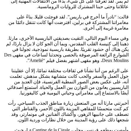
لم يمر. لقد تعرفنا على كل شيء، بدءًا من الانتقالات المهنية إلى
عائلاتنا وحتى حبنا المشترك للروايات الرومانسية.
قالت: “نادراً ما أخرج في باريس”. لقد فوجئت قليلا. بناءً على
مغامراتنا المشتركة في برلين، افترضت أنها كانت تتنقل دائمًا من
مغامرة غريبة إلى أخرى.
وفي مساء اليوم التالي، التقيت بصديقتي الباريسية الأخرى، مارثا.
ذهبنا إلى كنيسة القلب المقدس، وبما أن الجو كان لا يزال باردًا، لم
يكن هناك أي حشود تقريبًا. بطريقة باريسية نموذجية، تجولنا في
الشوارع الرائعة المرصوفة بالحصى وتحدثنا لساعات في مقهى Des
Deux Moulins، وهو مقهى اشتهر بفضل فيلم “Amelié”.
على الرغم من أننا نشأنا في ثقافات مختلفة تمامًا، إلا أن عقليتنا
حول العمل والسفر والحب كانت متشابهة بشكل مدهش. تعلمت
أنه، على عكس بعض الصور النمطية الفرنسية، فإن العديد من
الباريسيين يعانون من التوازن بين العمل والحياة. استمتع أصدقائي
أيضًا بالاستماع إلى مغامراتي وحياتي اليومية في كاليفورنيا.
أخبرتني مارثا أنه من المنعش زيارة مناطق الجذب السياحي. رأت
كم كنت متحمسًا للمقاهي المزينة باللون الأحمر، والقناطر التي
تصطف على جانبيها الزهور، وأكشاك الفنانين في مونمارتر، وقد
شجعها ذلك على رؤية المدينة من خلال نظارات وردية اللون.
وأوصت بمطعم فرنسي محلي، La Cantine de la Cigale، حيث